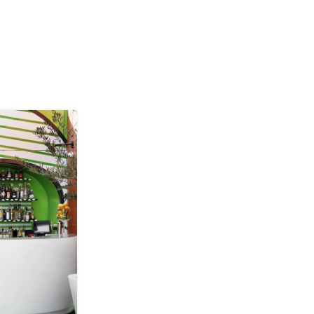
27
AUG