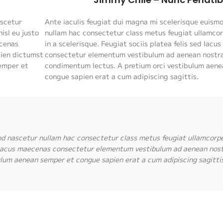
ascetur
Ante iaculis feugiat dui magna mi scelerisque euism
isl eu justo
nullam hac consectetur class metus feugiat ullamcorp
ecenas
in a scelerisque. Feugiat sociis platea felis sed lac
ien dictumst
consectetur elementum vestibulum ad aenean nostra
emper et
condimentum lectus. A pretium orci vestibulum aen
congue sapien erat a cum adipiscing sagittis.
od nascetur nullam hac consectetur class metus feugiat ullamcorpe
sed lacus maecenas consectetur elementum vestibulum ad aenean nos
lum aenean semper et congue sapien erat a cum adipiscing sagittis