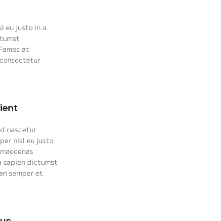
 eu justo in a
ctumst
 Fames at
 consectetur
ient
od nascetur
er nisl eu justo
us maecenas
 sapien dictumst
ean semper et
bus