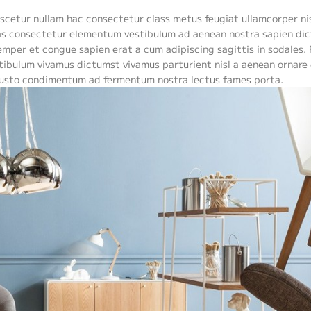
scetur nullam hac consectetur class metus feugiat ullamcorper nisl
enas consectetur elementum vestibulum ad aenean nostra sapien di
mper et congue sapien erat a cum adipiscing sagittis in sodales.
tibulum vivamus dictumst vivamus parturient nisl a aenean ornare
 a justo condimentum ad fermentum nostra lectus fames porta.