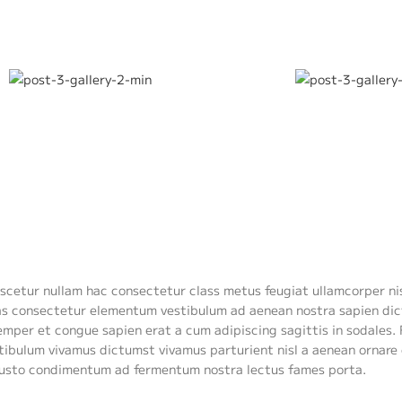
scetur nullam hac consectetur class metus feugiat ullamcorper nisl
enas consectetur elementum vestibulum ad aenean nostra sapien di
mper et congue sapien erat a cum adipiscing sagittis in sodales.
tibulum vivamus dictumst vivamus parturient nisl a aenean ornare
 a justo condimentum ad fermentum nostra lectus fames porta.