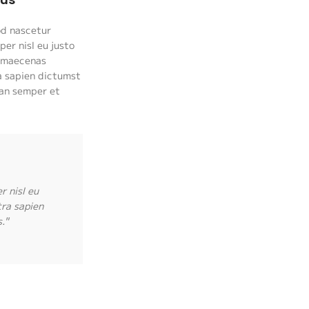
od nascetur
er nisl eu justo
us maecenas
 sapien dictumst
ean semper et
r nisl eu
tra sapien
."