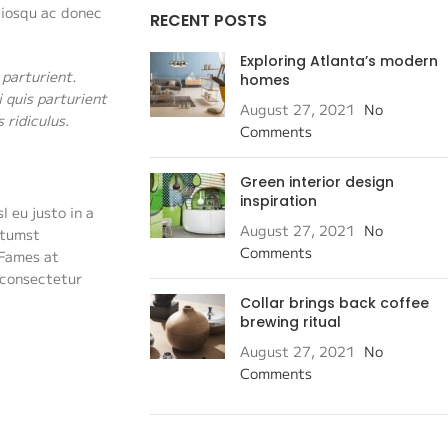
ciosqu ac donec
RECENT POSTS
Exploring Atlanta’s modern
 parturient.
homes
 quis parturient
August 27, 2021
No
ridiculus.
Comments
Green interior design
inspiration
 eu justo in a
August 27, 2021
No
ctumst
Comments
 Fames at
 consectetur
Collar brings back coffee
brewing ritual
August 27, 2021
No
Comments