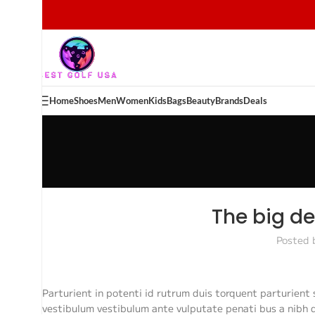
Home
Shoes
Men
Women
Kids
Bags
Beauty
Brands
Deals
The big de
Posted 
Parturient in potenti id rutrum duis torquent parturient 
vestibulum vestibulum ante vulputate penati bus a nibh 