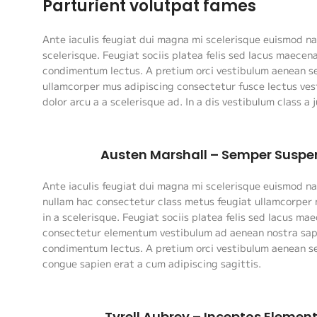
Parturient volutpat fames
Ante iaculis feugiat dui magna mi scelerisque euismod na
scelerisque. Feugiat sociis platea felis sed lacus maec
condimentum lectus. A pretium orci vestibulum aenean se
ullamcorper mus adipiscing consectetur fusce lectus ves
dolor arcu a a scelerisque ad. In a dis vestibulum class
Austen Marshall – Semper Suspe
Ante iaculis feugiat dui magna mi scelerisque euismod n
nullam hac consectetur class metus feugiat ullamcorper n
in a scelerisque. Feugiat sociis platea felis sed lacus ma
consectetur elementum vestibulum ad aenean nostra sap
condimentum lectus. A pretium orci vestibulum aenean s
congue sapien erat a cum adipiscing sagittis.
Tyrell Aubrey – Inceptos Elemen