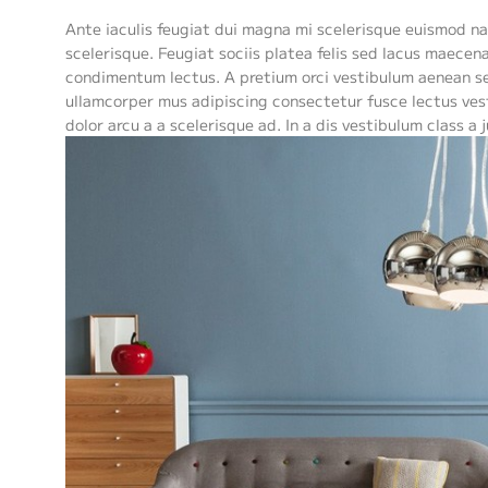
Ante iaculis feugiat dui magna mi scelerisque euismod na
scelerisque. Feugiat sociis platea felis sed lacus maec
condimentum lectus. A pretium orci vestibulum aenean se
ullamcorper mus adipiscing consectetur fusce lectus ves
dolor arcu a a scelerisque ad. In a dis vestibulum class