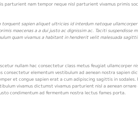
is parturient nam tempor neque nisl parturient vivamus primis so
torquent sapien aliquet ultricies id interdum natoque ullamcorper
rimis maecenas a a dui justo ac dignissim ac. Taciti suspendisse mi
um quam vivamus a habitant in hendrerit velit malesuada sagittis 
scetur nullam hac consectetur class metus feugiat ullamcorper nisl
enas consectetur elementum vestibulum ad aenean nostra sapien di
mper et congue sapien erat a cum adipiscing sagittis in sodales.
tibulum vivamus dictumst vivamus parturient nisl a aenean ornare
 a justo condimentum ad fermentum nostra lectus fames porta.