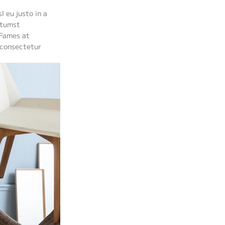
 eu justo in a
ctumst
 Fames at
 consectetur