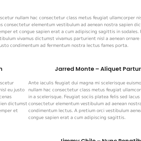
scetur nullam hac consectetur class metus feugiat ullamcorper nisl
enas consectetur elementum vestibulum ad aenean nostra sapien di
mper et congue sapien erat a cum adipiscing sagittis in sodales.
tibulum vivamus dictumst vivamus parturient nisl a aenean ornare
 a justo condimentum ad fermentum nostra lectus fames porta.
n
Jarred Monte – Aliquet Partur
ascetur
Ante iaculis feugiat dui magna mi scelerisque euism
isl eu justo
nullam hac consectetur class metus feugiat ullamcorp
ecenas
in a scelerisque. Feugiat sociis platea felis sed lac
ien dictumst
consectetur elementum vestibulum ad aenean nostra
emper et
condimentum lectus. A pretium orci vestibulum aen
congue sapien erat a cum adipiscing sagittis.
t
Jimmy Chile – Nunc Penati