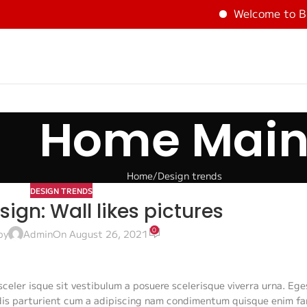
Welcome to BEST GOLF 
Home Mai
Home
Design trends
DESIGN TRENDS
sign: Wall likes pictures
0
by
Admin
On August 26, 2021
sceler isque sit vestibulum a posuere scelerisque viverra urna. Ege
dis parturient cum a adipiscing nam condimentum quisque enim fa