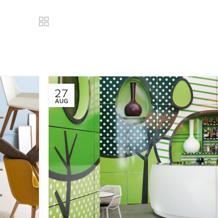
27
AUG